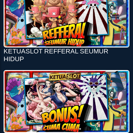
KETUASLOT REFFERAL SEUMUR
HIDUP