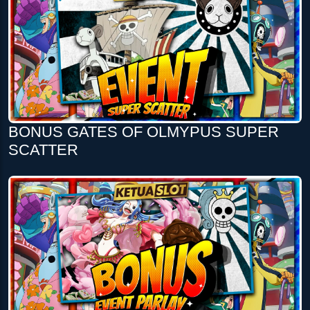
BONUS GATES OF OLMYPUS SUPER
SCATTER