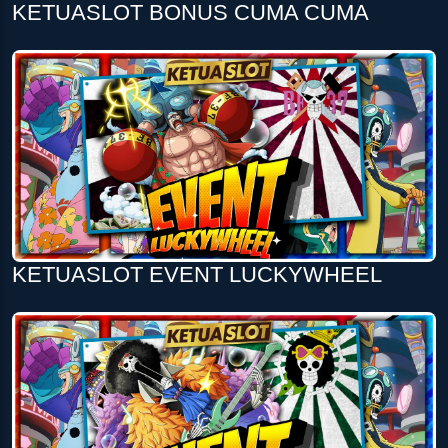
KETUASLOT BONUS CUMA CUMA
KETUASLOT EVENT LUCKYWHEEL