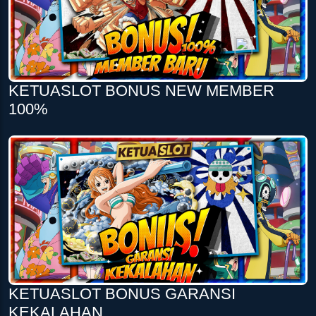
KETUASLOT BONUS NEW MEMBER
100%
KETUASLOT BONUS GARANSI
KEKALAHAN