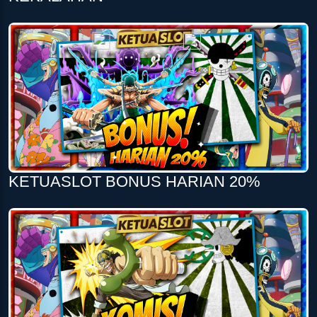
KETUASLOT BONUS HARIAN 20%