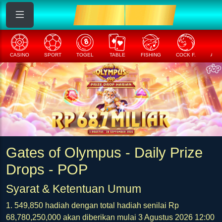
CASINO
SPORT
TOGEL
TABLE
FISHING
COCK F.
ARC
Gates of Olympus - Daily Prize
Drops - POP
Syarat & Ketentuan Umum
1. 549,850 hadiah dengan total hadiah senilai Rp
68,780,250,000 akan diberikan mulai 3 Agustus 2026 12:00