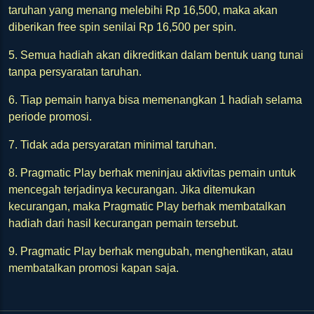
taruhan yang menang melebihi Rp 16,500, maka akan
diberikan free spin senilai Rp 16,500 per spin.
5. Semua hadiah akan dikreditkan dalam bentuk uang tunai
tanpa persyaratan taruhan.
6. Tiap pemain hanya bisa memenangkan 1 hadiah selama
periode promosi.
7. Tidak ada persyaratan minimal taruhan.
8. Pragmatic Play berhak meninjau aktivitas pemain untuk
mencegah terjadinya kecurangan. Jika ditemukan
kecurangan, maka Pragmatic Play berhak membatalkan
hadiah dari hasil kecurangan pemain tersebut.
9. Pragmatic Play berhak mengubah, menghentikan, atau
membatalkan promosi kapan saja.