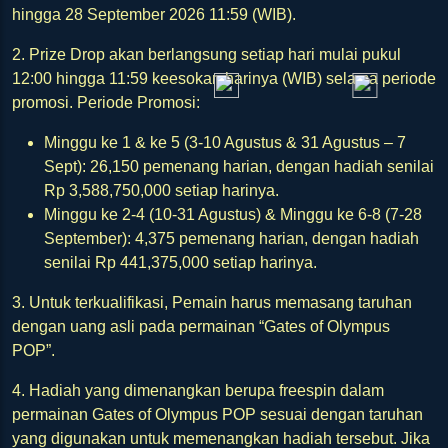
hingga 28 September 2026 11:59 (WIB).
2. Prize Drop akan berlangsung setiap hari mulai pukul
12:00 hingga 11:59 keesokan harinya (WIB) selama periode
promosi. Periode Promosi:
Minggu ke 1 & ke 5 (3-10 Agustus & 31 Agustus – 7
Sept): 26,150 pemenang harian, dengan hadiah senilai
Rp 3,588,750,000 setiap harinya.
Minggu ke 2-4 (10-31 Agustus) & Minggu ke 6-8 (7-28
September): 4,375 pemenang harian, dengan hadiah
senilai Rp 441,375,000 setiap harinya.
3. Untuk terkualifikasi, Pemain harus memasang taruhan
dengan uang asli pada permainan “Gates of Olympus
POP”.
4. Hadiah yang dimenangkan berupa freespin dalam
permainan Gates of Olympus POP sesuai dengan taruhan
yang digunakan untuk memenangkan hadiah tersebut. Jika