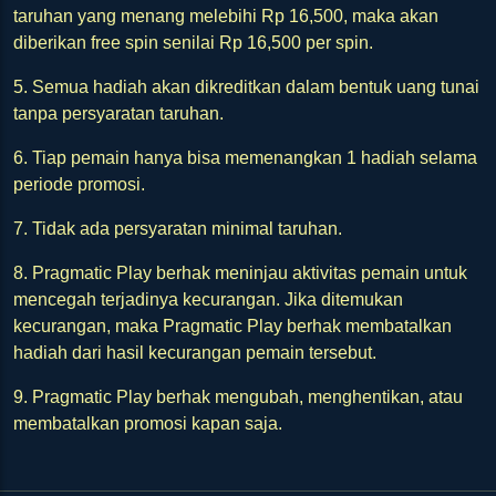
taruhan yang menang melebihi Rp 16,500, maka akan
diberikan free spin senilai Rp 16,500 per spin.
5. Semua hadiah akan dikreditkan dalam bentuk uang tunai
tanpa persyaratan taruhan.
6. Tiap pemain hanya bisa memenangkan 1 hadiah selama
periode promosi.
7. Tidak ada persyaratan minimal taruhan.
8. Pragmatic Play berhak meninjau aktivitas pemain untuk
mencegah terjadinya kecurangan. Jika ditemukan
kecurangan, maka Pragmatic Play berhak membatalkan
hadiah dari hasil kecurangan pemain tersebut.
9. Pragmatic Play berhak mengubah, menghentikan, atau
membatalkan promosi kapan saja.