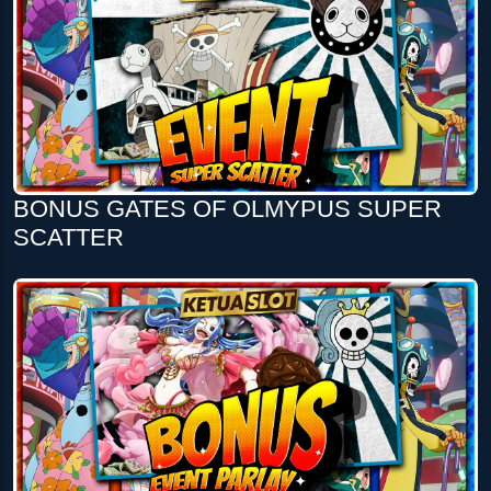
BONUS GATES OF OLMYPUS SUPER
SCATTER