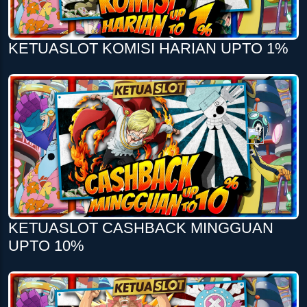
KETUASLOT KOMISI HARIAN UPTO 1%
KETUASLOT CASHBACK MINGGUAN
UPTO 10%