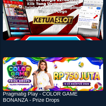
Pragmatig Play - COLOR GAME
BONANZA - Prize Drops