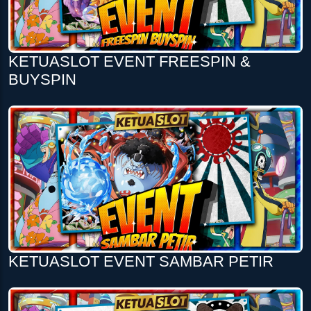
KETUASLOT EVENT FREESPIN &
BUYSPIN
KETUASLOT EVENT SAMBAR PETIR