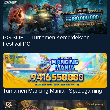
PG SOFT - Turnamen Kemerdekaan -
Festival PG
Turnamen Mancing Mania - Spadegaming