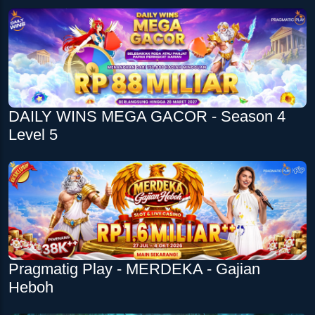
DAILY WINS MEGA GACOR - Season 4
Level 5
Pragmatig Play - MERDEKA - Gajian
Heboh