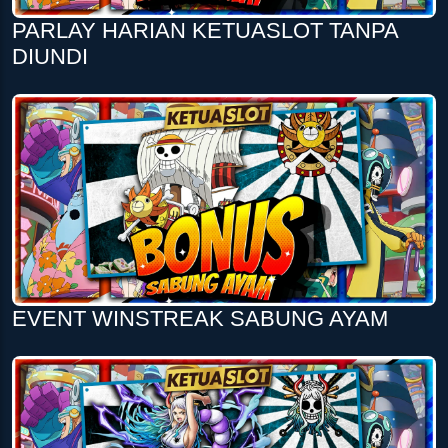
PARLAY HARIAN KETUASLOT TANPA
DIUNDI
EVENT WINSTREAK SABUNG AYAM