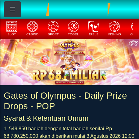
SLOT
CASINO
SPORT
TOGEL
TABLE
FISHING
COCK
Gates of Olympus - Daily Prize
Drops - POP
Syarat & Ketentuan Umum
1. 549,850 hadiah dengan total hadiah senilai Rp
68,780,250,000 akan diberikan mulai 3 Agustus 2026 12:00