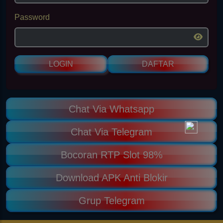
Password
LOGIN
DAFTAR
Chat Via Whatsapp
Chat Via Telegram
Bocoran RTP Slot 98%
Download APK Anti Blokir
Grup Telegram