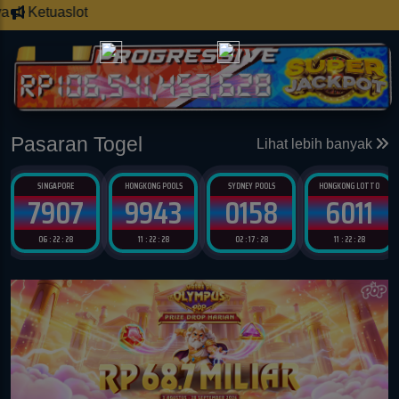
Min
Pasaran Togel
Lihat lebih banyak
HONGKONG POOLS
SYDNEY POOLS
HONGKONG LOTTO
SYDNEY LOTTO
9943
0158
6011
3712
11 : 22 : 27
02 : 17 : 27
11 : 22 : 27
02 : 17 : 27