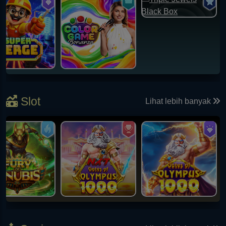
Slot
Lihat lebih banyak