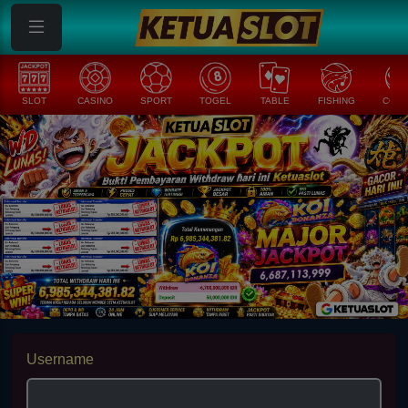
SLOT
CASINO
SPORT
TOGEL
TABLE
FISHING
COCK
Username